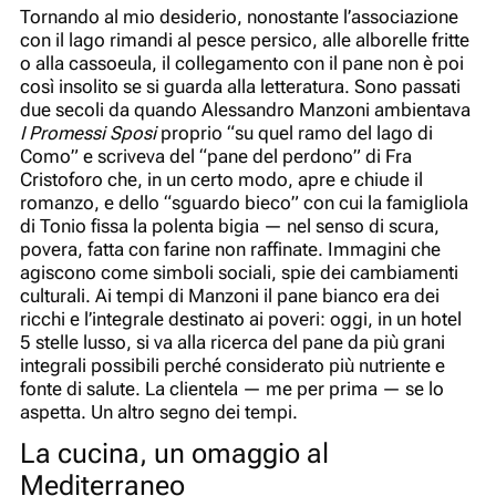
Tornando al mio desiderio, nonostante l’associazione
con il lago rimandi al pesce persico, alle alborelle fritte
o alla cassoeula, il collegamento con il pane non è poi
così insolito se si guarda alla letteratura. Sono passati
due secoli da quando Alessandro Manzoni ambientava
I Promessi Sposi
proprio “su quel ramo del lago di
Como” e scriveva del “pane del perdono” di Fra
Cristoforo che, in un certo modo, apre e chiude il
romanzo, e dello “sguardo bieco” con cui la famigliola
di Tonio fissa la polenta bigia — nel senso di scura,
povera, fatta con farine non raffinate. Immagini che
agiscono come simboli sociali, spie dei cambiamenti
culturali. Ai tempi di Manzoni il pane bianco era dei
ricchi e l’integrale destinato ai poveri: oggi, in un hotel
5 stelle lusso, si va alla ricerca del pane da più grani
integrali possibili perché considerato più nutriente e
fonte di salute. La clientela — me per prima — se lo
aspetta. Un altro segno dei tempi.
La cucina, un omaggio al
Mediterraneo