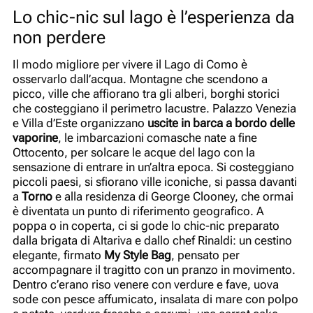
Lo chic-nic sul lago è l’esperienza da
non perdere
Il modo migliore per vivere il Lago di Como è
osservarlo dall’acqua. Montagne che scendono a
picco, ville che affiorano tra gli alberi, borghi storici
che costeggiano il perimetro lacustre. Palazzo Venezia
e Villa d’Este organizzano
uscite in barca a bordo delle
vaporine
, le imbarcazioni comasche nate a fine
Ottocento, per solcare le acque del lago con la
sensazione di entrare in un’altra epoca. Si costeggiano
piccoli paesi, si sfiorano ville iconiche, si passa davanti
a
Torno
e alla residenza di George Clooney, che ormai
è diventata un punto di riferimento geografico. A
poppa o in coperta, ci si gode lo chic-nic preparato
dalla brigata di Altariva e dallo chef Rinaldi: un cestino
elegante, firmato
My Style Bag
, pensato per
accompagnare il tragitto con un pranzo in movimento.
Dentro c’erano riso venere con verdure e fave, uova
sode con pesce affumicato, insalata di mare con polpo