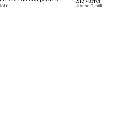
che vorrei
tate
di
Anna Gentili
tili