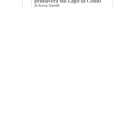
primavera sul Lago di Como
di
Anna Gentili