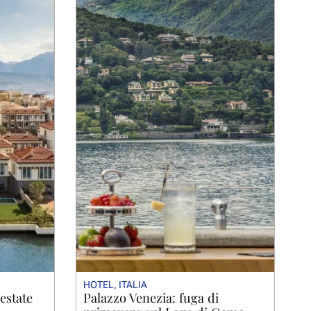
HOTEL
,
ITALIA
estate
Palazzo Venezia: fuga di