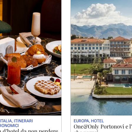
ITALIA
,
ITINERARI
EUROPA
,
HOTEL
One&Only Portonovi e l’
RONOMICI
h d’hotel da non perdere