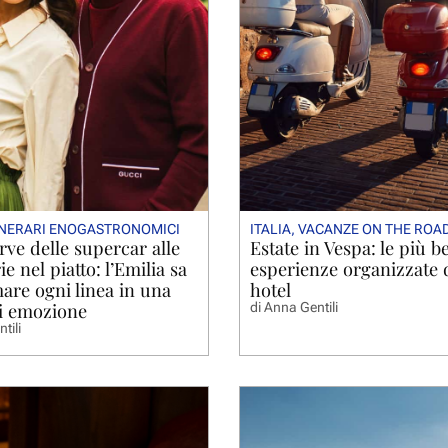
INERARI ENOGASTRONOMICI
ITALIA
,
VACANZE ON THE ROA
rve delle supercar alle
Estate in Vespa: le più be
e nel piatto: l’Emilia sa
esperienze organizzate 
are ogni linea in una
hotel
i emozione
di
Anna Gentili
tili