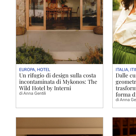
EUROPA
,
HOTEL
ITALIA
,
IT
Un rifugio di design sulla costa
Dalle cu
incontaminata di Mykonos: The
geometri
Wild Hotel by Interni
trasform
forma d
di
Anna Gentili
di
Anna Gen