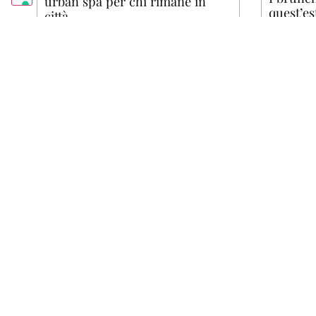
urban spa per chi rimane in
quest’es
città
di
Anna Gen
di
Anna Gentili