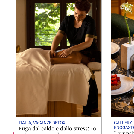
ITALIA
,
VACANZE DETOX
GALLERY
,
Fuga dal caldo e dallo stress: 10
ENOGAST
I brunc