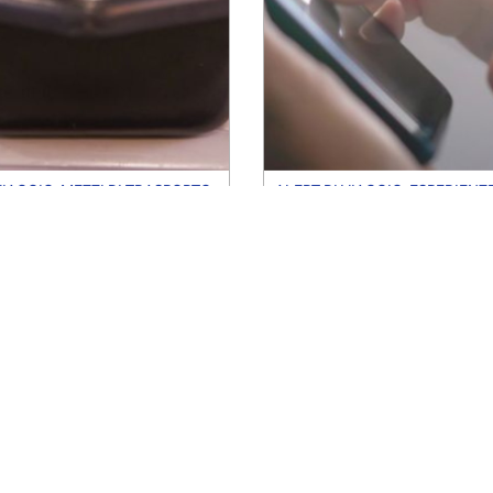
VIAGGIO
,
MEZZI DI TRASPORTO
ALERT DI VIAGGIO
,
ESPERIENZE
ché, secondo gli esperti
Il Wi-Fi del tuo aereo è
i, non dovresti mai
sicuro? Il parere degli e
il tuo telefono nei
sicurezza
ori dei controlli
di
Emily Cappiello
annon