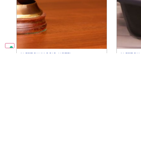
ALERT DI VIAGGIO
,
HOTEL
ALERT DI 
I servizi alberghieri che la
Ecco per
maggior parte dei viaggiatori
di viagg
dimentica di chiedere, ma che
mettere 
dovrebbero richiedere durante
contenit
il loro soggiorno
di
Iona Br
di
Iona Brannon