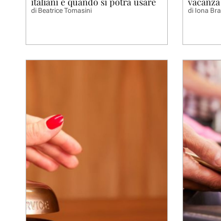
italiani e quando si potrà usare
vacanza
di
Beatrice Tomasini
di
Iona Br