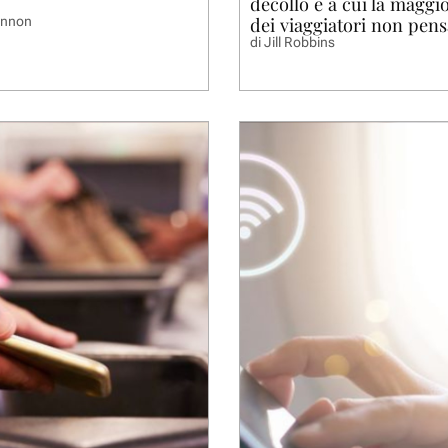
decollo e a cui la maggi
dei viaggiatori non pen
annon
di
Jill Robbins