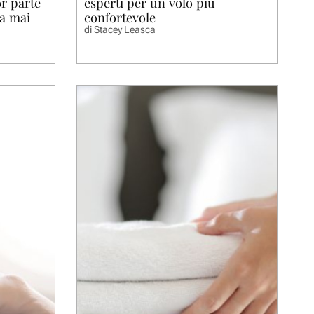
or parte
esperti per un volo più
sa mai
confortevole
di
Stacey Leasca