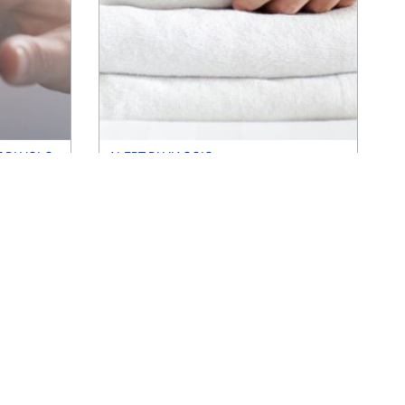
 DI VOLO
ALERT DI VIAGGIO
 davvero
Ecco gli oggetti più rubati nelle
sperti di
camere d’albergo, secondo i
lavoratori del settore
alberghiero
di
Stacey Leasca