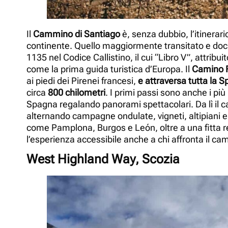
Il
Cammino di Santiago
è, senza dubbio, l’itinerar
continente. Quello maggiormente transitato e doc
1135 nel Codice Callistino, il cui “Libro V”, attrib
come la prima guida turistica d’Europa. Il
Camino F
ai piedi dei Pirenei francesi,
e attraversa tutta la 
circa
800 chilometri
. I primi passi sono anche i più
Spagna regalando panorami spettacolari. Da lì il 
alternando campagne ondulate, vigneti, altipiani e b
come Pamplona, Burgos e León, oltre a una fitta re
l’esperienza accessibile anche a chi affronta il ca
West Highland Way, Scozia