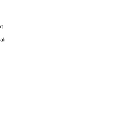
rt
ali
e
n
n