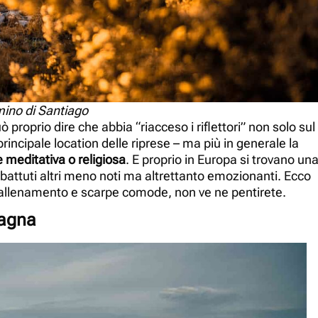
no di Santiago
uò proprio dire che abbia “riacceso i riflettori” non solo sul
incipale location delle riprese – ma più in generale la
e meditativa o religiosa
. E proprio in Europa si trovano un
più battuti altri meno noti ma altrettanto emozionanti. Ecco
i allenamento e scarpe comode, non ve ne pentirete.
pagna