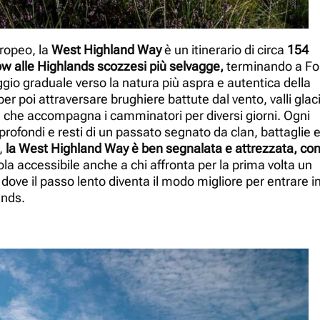
uropeo, la
West Highland Way
è un itinerario di circa
154
ow alle Highlands scozzesi più selvagge,
terminando a Fo
aggio graduale verso la natura più aspra e autentica della
per poi attraversare brughiere battute dal vento, valli glaci
che accompagna i camminatori per diversi giorni. Ogni
profondi e resti di un passato segnato da clan, battaglie 
,
la West Highland Way è ben segnalata e attrezzata, co
la accessibile anche a chi affronta per la prima volta un
ove il passo lento diventa il modo migliore per entrare i
ands.