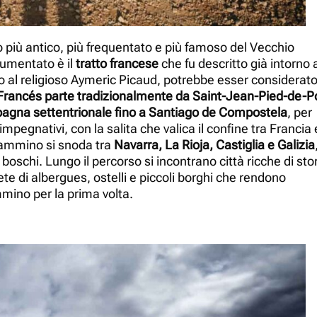
io più antico, più frequentato e più famoso del Vecchio
umentato è il
tratto francese
che fu descritto già intorno 
uito al religioso Aymeric Picaud, potrebbe esser considerat
rancés parte tradizionalmente da Saint-Jean-Pied-de-P
Spagna settentrionale fino a Santiago de Compostela
, per
 impegnativi, con la salita che valica il confine tra Francia 
cammino si snoda tra
Navarra, La Rioja, Castiglia e Galizia
oschi. Lungo il percorso si incontrano città ricche di sto
te di albergues, ostelli e piccoli borghi che rendono
mmino per la prima volta.