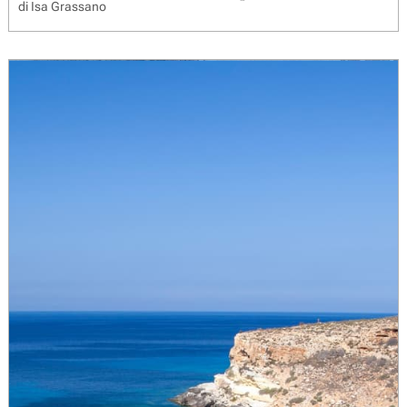
di
Isa Grassano