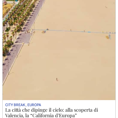
CITY BREAK
,
EUROPA
La città che dipinge il cielo: alla scoperta di
Valencia, la “California d’Europa”