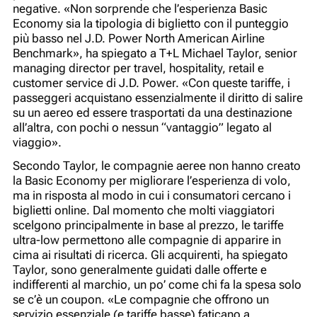
negative. «Non sorprende che l’esperienza Basic
Economy sia la tipologia di biglietto con il punteggio
più basso nel J.D. Power North American Airline
Benchmark», ha spiegato a T+L Michael Taylor, senior
managing director per travel, hospitality, retail e
customer service di J.D. Power. «Con queste tariffe, i
passeggeri acquistano essenzialmente il diritto di salire
su un aereo ed essere trasportati da una destinazione
all’altra, con pochi o nessun “vantaggio” legato al
viaggio».
Secondo Taylor, le compagnie aeree non hanno creato
la Basic Economy per migliorare l’esperienza di volo,
ma in risposta al modo in cui i consumatori cercano i
biglietti online. Dal momento che molti viaggiatori
scelgono principalmente in base al prezzo, le tariffe
ultra-low permettono alle compagnie di apparire in
cima ai risultati di ricerca. Gli acquirenti, ha spiegato
Taylor, sono generalmente guidati dalle offerte e
indifferenti al marchio, un po’ come chi fa la spesa solo
se c’è un coupon. «Le compagnie che offrono un
servizio essenziale (e tariffe basse) faticano a