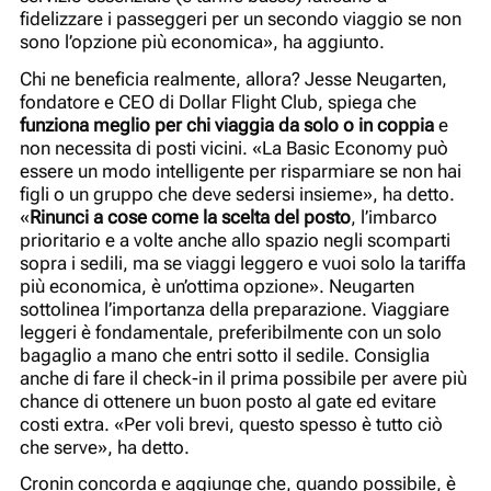
fidelizzare i passeggeri per un secondo viaggio se non
sono l’opzione più economica», ha aggiunto.
Chi ne beneficia realmente, allora? Jesse Neugarten,
fondatore e CEO di Dollar Flight Club, spiega che
funziona meglio per chi viaggia da solo o in coppia
e
non necessita di posti vicini. «La Basic Economy può
essere un modo intelligente per risparmiare se non hai
figli o un gruppo che deve sedersi insieme», ha detto.
«
Rinunci a cose come la scelta del posto
, l’imbarco
prioritario e a volte anche allo spazio negli scomparti
sopra i sedili, ma se viaggi leggero e vuoi solo la tariffa
più economica, è un’ottima opzione». Neugarten
sottolinea l’importanza della preparazione. Viaggiare
leggeri è fondamentale, preferibilmente con un solo
bagaglio a mano che entri sotto il sedile. Consiglia
anche di fare il check-in il prima possibile per avere più
chance di ottenere un buon posto al gate ed evitare
costi extra. «Per voli brevi, questo spesso è tutto ciò
che serve», ha detto.
Cronin concorda e aggiunge che, quando possibile, è