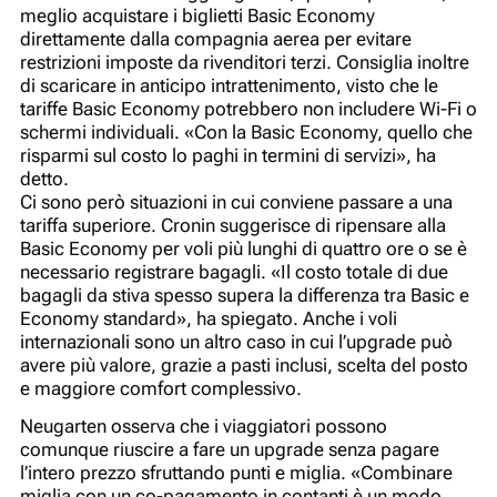
meglio acquistare i biglietti Basic Economy
direttamente dalla compagnia aerea per evitare
restrizioni imposte da rivenditori terzi. Consiglia inoltre
di scaricare in anticipo intrattenimento, visto che le
tariffe Basic Economy potrebbero non includere Wi-Fi o
schermi individuali. «Con la Basic Economy, quello che
risparmi sul costo lo paghi in termini di servizi», ha
detto.
Ci sono però situazioni in cui conviene passare a una
tariffa superiore. Cronin suggerisce di ripensare alla
Basic Economy per voli più lunghi di quattro ore o se è
necessario registrare bagagli. «Il costo totale di due
bagagli da stiva spesso supera la differenza tra Basic e
Economy standard», ha spiegato. Anche i voli
internazionali sono un altro caso in cui l’upgrade può
avere più valore, grazie a pasti inclusi, scelta del posto
e maggiore comfort complessivo.
Neugarten osserva che i viaggiatori possono
comunque riuscire a fare un upgrade senza pagare
l’intero prezzo sfruttando punti e miglia. «Combinare
miglia con un co-pagamento in contanti è un modo