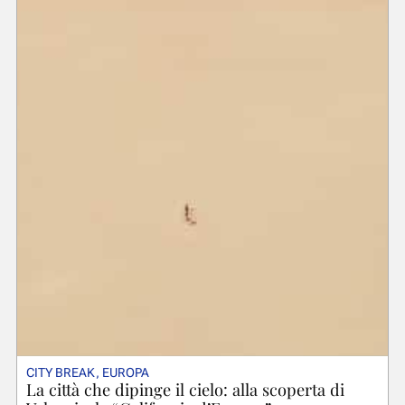
CITY BREAK
,
EUROPA
La città che dipinge il cielo: alla scoperta di