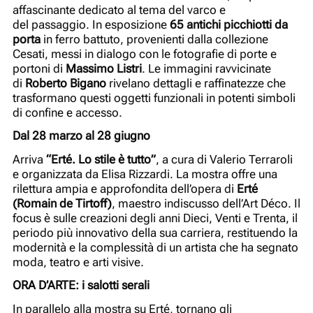
affascinante dedicato al tema del varco e
del passaggio. In esposizione
65 antichi picchiotti da
porta
in ferro battuto, provenienti dalla collezione
Cesati, messi in dialogo con le fotografie di porte e
portoni di
Massimo Listri
. Le immagini ravvicinate
di
Roberto Bigano
rivelano dettagli e raffinatezze che
trasformano questi oggetti funzionali in potenti simboli
di confine e accesso.
Dal 28 marzo al 28 giugno
Arriva
“Erté. Lo stile è tutto”
, a cura di Valerio Terraroli
e organizzata da Elisa Rizzardi. La mostra offre una
rilettura ampia e approfondita dell’opera di
Erté
(Romain de Tirtoff)
, maestro indiscusso dell’Art Déco. Il
focus è sulle creazioni degli anni Dieci, Venti e Trenta, il
periodo più innovativo della sua carriera, restituendo la
modernità e la complessità di un artista che ha segnato
moda, teatro e arti visive.
ORA D’ARTE: i salotti serali
In parallelo alla mostra su Erté, tornano gli