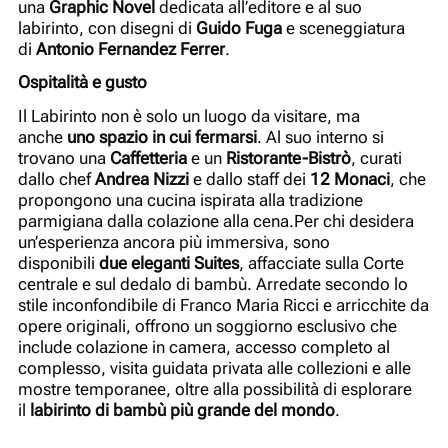
una
Graphic Novel
dedicata all’editore e al suo
labirinto, con disegni di
Guido Fuga
e sceneggiatura
di
Antonio Fernandez Ferrer
.
Ospitalità e gusto
Il Labirinto non è solo un luogo da visitare, ma
anche
uno spazio in cui fermarsi
. Al suo interno si
trovano una
Caffetteria
e un
Ristorante-Bistrò
, curati
dallo chef
Andrea Nizzi
e dallo staff dei
12 Monaci
, che
propongono una cucina ispirata alla tradizione
parmigiana dalla colazione alla cena.Per chi desidera
un’esperienza ancora più immersiva, sono
disponibili
due eleganti Suites
, affacciate sulla Corte
centrale e sul dedalo di bambù. Arredate secondo lo
stile inconfondibile di Franco Maria Ricci e arricchite da
opere originali, offrono un soggiorno esclusivo che
include colazione in camera, accesso completo al
complesso, visita guidata privata alle collezioni e alle
mostre temporanee, oltre alla possibilità di esplorare
il
labirinto di bambù più grande del mondo
.