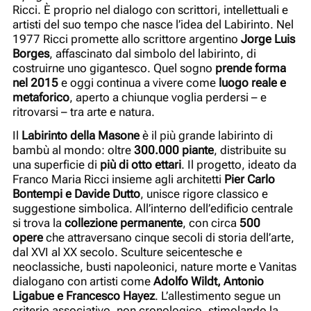
Ricci. È proprio nel dialogo con scrittori, intellettuali e
artisti del suo tempo che nasce l’idea del Labirinto. Nel
1977 Ricci promette allo scrittore argentino
Jorge Luis
Borges
, affascinato dal simbolo del labirinto, di
costruirne uno gigantesco. Quel sogno
prende forma
nel 2015
e oggi continua a vivere come
luogo reale e
metaforico
, aperto a chiunque voglia perdersi – e
ritrovarsi – tra arte e natura.
Il
Labirinto della Masone
è il
più grande labirinto di
bambù al mondo
: oltre
300.000 piante
, distribuite su
una superficie di
più di otto ettari
. Il progetto, ideato da
Franco Maria Ricci insieme agli architetti
Pier Carlo
Bontempi e Davide Dutto
, unisce rigore classico e
suggestione simbolica. All’interno dell’edificio centrale
si trova la
collezione permanente
, con circa
500
opere
che attraversano cinque secoli di storia dell’arte,
dal XVI al XX secolo. Sculture seicentesche e
neoclassiche, busti napoleonici, nature morte e Vanitas
dialogano con artisti come
Adolfo Wildt, Antonio
Ligabue e Francesco Hayez
. L’allestimento segue un
criterio associativo, non cronologico, stimolando la