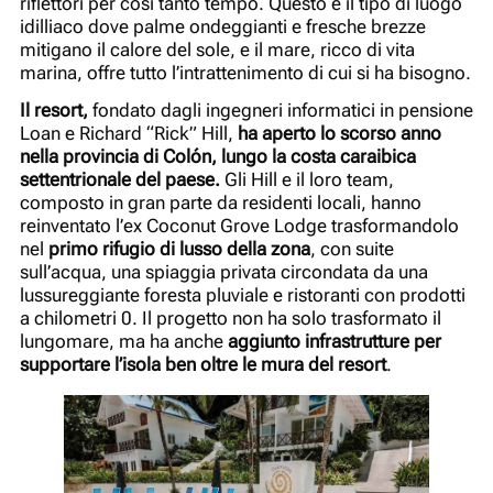
riflettori per così tanto tempo. Questo è il tipo di luogo
idilliaco dove palme ondeggianti e fresche brezze
mitigano il calore del sole, e il mare, ricco di vita
marina, offre tutto l’intrattenimento di cui si ha bisogno.
Il resort,
fondato dagli ingegneri informatici in pensione
Loan e Richard “Rick” Hill,
ha aperto lo scorso anno
nella provincia di Colón, lungo la costa caraibica
settentrionale del paese.
Gli Hill e il loro team,
composto in gran parte da residenti locali, hanno
reinventato l’ex Coconut Grove Lodge trasformandolo
nel
primo rifugio di lusso della zona
, con suite
sull’acqua, una spiaggia privata circondata da una
lussureggiante foresta pluviale e ristoranti con prodotti
a chilometri 0. Il progetto non ha solo trasformato il
lungomare, ma ha anche
aggiunto infrastrutture per
supportare l’isola ben oltre le mura del resort
.