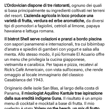
L’Ordovician dispone di tre ristoranti,
ognuno dei quali
si basa principalmente su ingredienti coltivati ​​nei terreni
del resort.
L’azienda agricola in loco produce una
varietà di frutta, verdura ed erbe aromatiche,
da diversi
tipi di pomodori a fagiolini, cetrioli al limone, papaya
hawaiana e lattuga romana.
Il bistrot Shell serve colazioni e pranzi a bordo piscina
con sapori panamensi e internazionali, tra cui bibimbap
d’anatra e spiedini di gamberi con yogurt e salsa alla
menta. Allo stesso modo, il più formale El Acuario offre
un menu che privilegia la cucina giapponese,
vietnamita e caraibica. Per tapas e pizza, recatevi al
Rick’s Café Americain, con vista sull’oceano, che rende
omaggio al locale immaginario del classico
Casablanca del 1943.
Originario delle isole San Blas, al largo della costa di
Panama,
il mixologist Aquilino Kantule trae ispirazione
dalla sua eredità indigena Guna.
Il risultato è un ampio
menu di cocktail e mocktail a base di frutta. Il mio
preferito è stato
Yolany on the beach, un mix di frutto