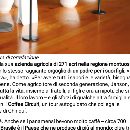
a di torrefazione
 la sua
azienda agricola di 271 acri nella regione montuo
n lo stesso raggiante
orgoglio di un padre per i suoi figli.
«I
a», ha detto. «Per avere tutti i sapori e le varietà, bisogn
ce bene. Come agricoltore di seconda generazione, Janson,
tta la vita
, insieme ai fratelli, ai figli e ora ai nipoti, che si
ualità. Il loro lavoro – e gli sforzi di qualche altra famiglia 
n il
Coffee Circuit
, un tour autoguidato che collega le
 di Chiriquí.
ffè. Anche se i panamensi bevono molto caffè – circa 700
Brasile è il Paese che ne produce di più al mondo
: oltre t