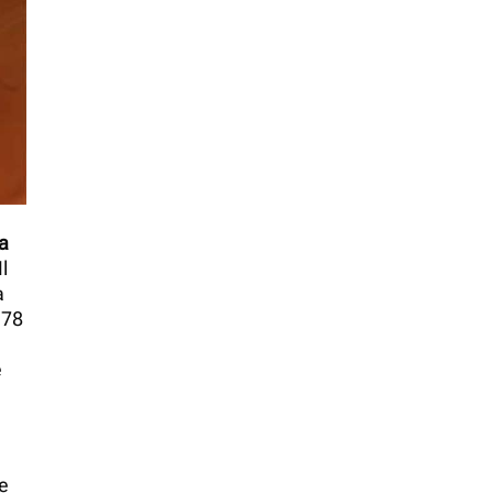
sa
l
a
 78
e
re