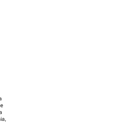
a
he
a
ia,