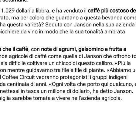
1.029 dollari a libbra, e ha venduto il
caffè più costoso de
rato, ma per coloro che guardano a questa bevanda com
re ha questa varietà? Seduta con Janson nella sua azienda
n bicchiere da vino in modo che la sua tonalità ambrata
è che il caffè
, con
note di agrumi, gelsomino e frutta a
ziende agricole di caffè come quella di Janson che offrono t
a difficile coltivare un chicco di questo calibro. «Più la
son mentre guidavamo tra file e file di piante. «Abbiamo 
l Coffee Circuit vedranno protagonisti i gruppi indigeni
 da centinaia di anni. «Ogni volta che porto qui qualcuno, 
ettessi in tasca un milione di dollari», ha detto Janson.
glia sarebbe tornata a vivere nell’azienda agricola.