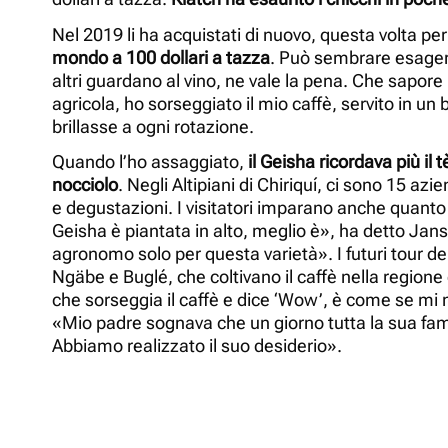
Nel 2019 li ha acquistati di nuovo, questa volta per 
mondo a 100 dollari a tazza
. Può sembrare esage
altri guardano al vino, ne vale la pena. Che sapo
agricola, ho sorseggiato il mio caffè, servito in u
brillasse a ogni rotazione.
Quando l’ho assaggiato,
il Geisha ricordava più il t
nocciolo
. Negli Altipiani di Chiriquí, ci sono 15 a
e degustazioni. I visitatori imparano anche quanto si
Geisha è piantata in alto, meglio è», ha detto Jan
agronomo solo per questa varietà». I futuri tour de
Ngäbe e Buglé, che coltivano il caffè nella regione
che sorseggia il caffè e dice ‘Wow’, è come se mi m
«Mio padre sognava che un giorno tutta la sua fami
Abbiamo realizzato il suo desiderio».