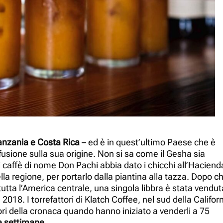
Tanzania e Costa Rica
– ed è in quest’ultimo Paese che è
fusione sulla sua origine. Non si sa come il Gesha sia
 caffè di nome Don Pachi abbia dato i chicchi all’Haciend
la regione, per portarlo dalla piantina alla tazza. Dopo c
utta l’America centrale, una singola libbra è stata vendut
018. I torrefattori di Klatch Coffee, nel sud della Californ
nori della cronaca quando hanno iniziato a venderli a 75
he settimane
.