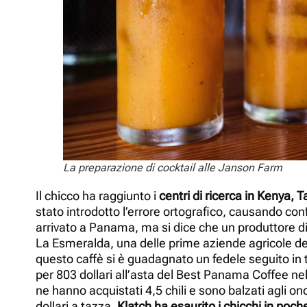
La preparazione di cocktail alle Janson Farm
Il chicco ha raggiunto i
centri di ricerca in Kenya, 
stato introdotto l’errore ortografico, causando con
arrivato a Panama, ma si dice che un produttore di
La Esmeralda, una delle prime aziende agricole del
questo caffè si è guadagnato un fedele seguito in t
per 803 dollari all’asta del Best Panama Coffee nel 2
ne hanno acquistati 4,5 chili e sono balzati agli o
dollari a tazza.
Klatch ha esaurito i chicchi in poc