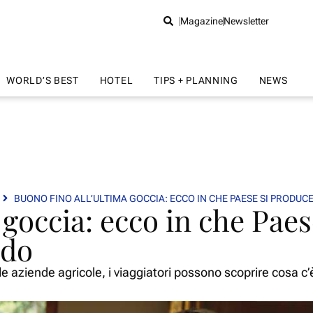
Magazine
Newsletter
WORLD’S BEST
HOTEL
TIPS + PLANNING
NEWS
BUONO FINO ALL’ULTIMA GOCCIA: ECCO IN CHE PAESE SI PRODUC
 goccia: ecco in che Paes
ndo
 le aziende agricole, i viaggiatori possono scoprire cosa c’