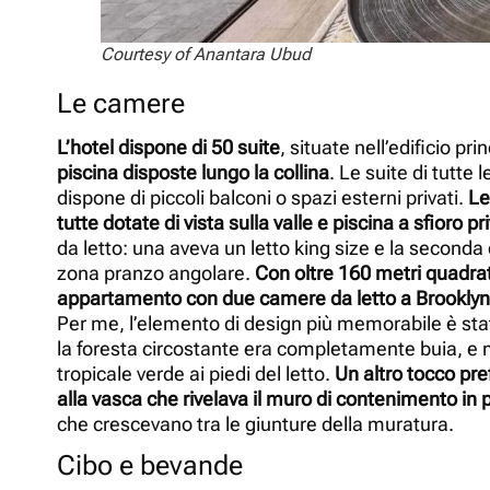
Courtesy of Anantara Ubud
Le camere
L’hotel dispone di 50 suite
, situate nell’edificio pr
piscina disposte lungo la collina
. Le suite di tutte
dispone di piccoli balconi o spazi esterni privati.
Le
tutte dotate di vista sulla valle e piscina a sfioro pr
da letto: una aveva un letto king size e la seconda
zona pranzo angolare.
Con oltre 160 metri quadrat
appartamento con due camere da letto a Brooklyn
Per me, l’elemento di design più memorabile è stato
la foresta circostante era completamente buia, e m
tropicale verde ai piedi del letto.
Un altro tocco pre
alla vasca che rivelava il muro di contenimento in p
che crescevano tra le giunture della muratura.
Cibo e bevande