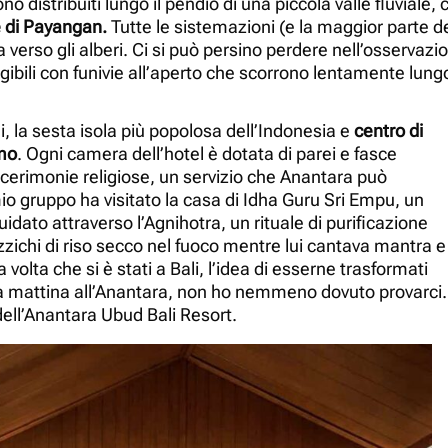
o distribuiti lungo il pendio di una piccola valle fluviale, 
le di Payangan.
Tutte le sistemazioni (e la maggior parte de
 verso gli alberi. Ci si può persino perdere nell’osservazi
ngibili con funivie all’aperto che scorrono lentamente lungo
li, la sesta isola più popolosa dell’Indonesia e
centro di
smo
. Ogni camera dell’hotel è dotata di parei e fasce
 cerimonie religiose, un servizio che Anantara può
mio gruppo ha visitato la casa di Idha Guru Sri Empu, un
uidato attraverso l’Agnihotra, un rituale di purificazione
zichi di riso secco nel fuoco mentre lui cantava mantra e
olta che si è stati a Bali, l’idea di esserne trasformati
lla mattina all’Anantara, non ho nemmeno dovuto provarci.
ell’Anantara Ubud Bali Resort.