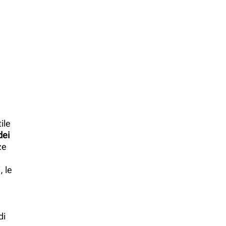
ile
dei
ze
, le
di