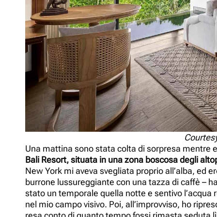
Courtesy
Una mattina sono stata colta di sorpresa mentre ero
Bali Resort, situata in una zona boscosa degli altopi
New York mi aveva svegliata proprio all’alba, ed er
burrone lussureggiante con una tazza di caffè – h
stato un temporale quella notte e sentivo l’acqua re
nel mio campo visivo. Poi, all’improvviso, ho ripre
resa conto di quanto tempo fossi rimasta seduta lì,