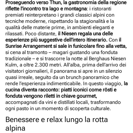
Proseguendo verso Thun, la gastronomia della regione
riflette l’incontro tra lago e montagna
: i ristoranti
premiati reinterpretano i grandi classici alpini con
tecniche moderne, rispettando la stagionalità e la
qualità delle materie prime, in ambienti eleganti e
rilassati. Poco distante,
il Niesen regala una delle
esperienze più suggestive dell’intero itinerario.
Con
il
Sunrise Arrangement si sale in funicolare fino alla vetta,
si cena al tramonto – magari gustando una fonduta
tradizionale – e si trascorre la notte al Berghaus Niesen
Kulm, a oltre 2.300 metri. All’alba, prima dell’arrivo dei
visitatori giornalieri, il panorama si apre in un silenzio
quasi irreale, seguito da un brunch panoramico che
rende l’esperienza indimenticabile. In questo viaggio,
la
cucina diventa racconto: piatti iconici come rösti e
fonduta vengono riletti in chiave gourmet,
accompagnati da vini e distillati locali, trasformando
ogni pasto in un momento di scoperta culturale.
Benessere e relax lungo la rotta
alpina