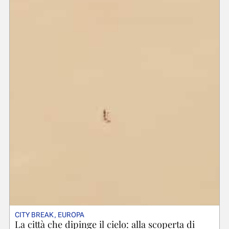
CITY BREAK
,
EUROPA
La città che dipinge il cielo: alla scoperta di