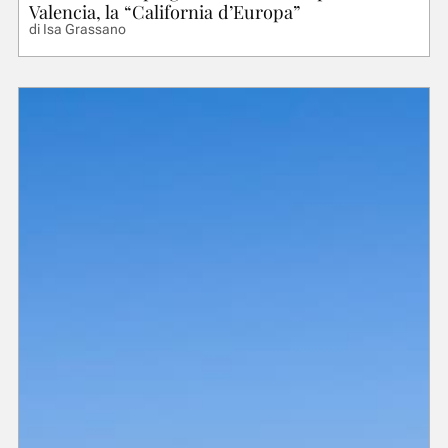
Valencia, la “California d’Europa”
di
Isa Grassano