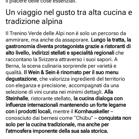
il piacere delle cose essenziali.
Un viaggio nel gusto tra alta cucina e
tradizione alpina
Il Trenino Verde delle Alpi non è solo un percorso da
ammirare, ma anche da assaporare.
Lungo la tratta, la
gastronomia diventa protagonista grazie a ristoranti di
alto livello, indirizzi stellati e specialità regionali
che
raccontano la Svizzera attraverso i suoi sapori. A
Berna, la scena culinaria sorprende per varietà e
qualità.
Il Wein & Sein è rinomato per il suo menu
degustazione
, che valorizza ingredienti del territorio
con eleganza e precisione, accompagnati da una
selezione di vini curata nei minimi dettagli.
Alla
Steinhalle
, ristorante stellato,
la cucina dialoga con
influenze internazionali mantenendo un forte legame
con i prodotti locali,
mentre il
Kornhauskeller
–
conosciuto dai bernesi come “Chübu” –
conquista non
solo per la cucina tradizionale, ma anche per
l’atmosfera imponente della sua sala storica.