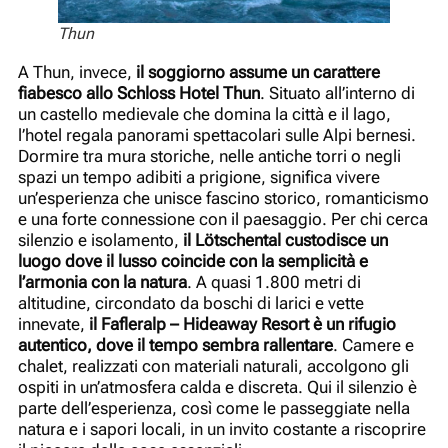
Thun
A Thun, invece,
il soggiorno assume un carattere
fiabesco allo Schloss Hotel Thun
. Situato all’interno di
un castello medievale che domina la città e il lago,
l’hotel regala panorami spettacolari sulle Alpi bernesi.
Dormire tra mura storiche, nelle antiche torri o negli
spazi un tempo adibiti a prigione, significa vivere
un’esperienza che unisce fascino storico, romanticismo
e una forte connessione con il paesaggio. Per chi cerca
silenzio e isolamento,
il Lötschental custodisce un
luogo dove il lusso coincide con la semplicità e
l’armonia con la natura
. A quasi 1.800 metri di
altitudine, circondato da boschi di larici e vette
innevate,
il Fafleralp – Hideaway Resort è un rifugio
autentico, dove il tempo sembra rallentare
. Camere e
chalet, realizzati con materiali naturali, accolgono gli
ospiti in un’atmosfera calda e discreta. Qui il silenzio è
parte dell’esperienza, così come le passeggiate nella
natura e i sapori locali, in un invito costante a riscoprire