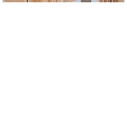
EUROPA
,
HOTEL
Apre ME Marbella: lusso contemporaneo e design
sulla Costa del Sol
di
Redazione